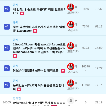
공지
최
1865
13:37
내 만화, 내 손으로 띄운다!” 직접 업로드 F
고관리자
LEX!
공지
최
7340
01:12
무료 일본만화 다시보기 사이트 추천 일일
고관리자
툰 11toon.com
공지
11toon145.com 혹은 spotv144.com으로
최
9193
14:59
접속이 느리시거나 렉이 있으신분들은 co
고관리자
okmana48.com 으로 접속시도해보세요.
공지
최
16570
12:22
7
[새소식] 일일툰2 신규버전 전격오픈!!
고관리자
공지
최
11490
17:15
능력있는 식자,역자 여러분들을 모집합니
고관리자
다.
연예인
쿠
34005
0
21:19
[안양 vs 대전] 대전 안톤 추가골 ㄷㄷㄷㄷ