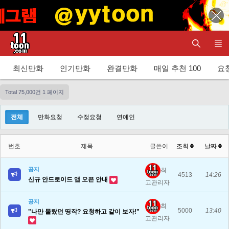
최신만화
인기만화
완결만화
매일 추천 100
요청
Total 75,000건
1 페이지
전체
만화요청
수정요청
연예인
번호
제목
글쓴이
조회
날짜
공지
최
4513
14:26
신규 안드로이드 앱 오픈 안내
고관리자
공지
최
5000
13:40
"나만 몰랐던 띵작? 요청하고 같이 보자!"
고관리자