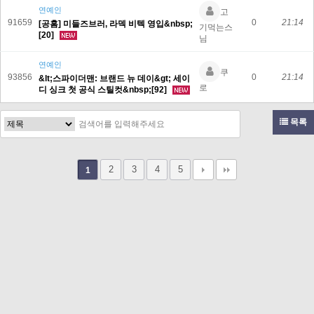
연예인
고
91659
0
21:14
[공홈] 미들즈브러, 라덱 비텍 영입&nbsp;
기먹는스
[20]
님
연예인
쿠
93856
0
21:14
&lt;스파이더맨: 브랜드 뉴 데이&gt; 세이
로
디 싱크 첫 공식 스틸컷&nbsp;[92]
목록
2
3
4
5
1