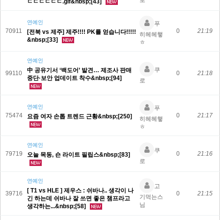
로
ㄷㄷㄷㄷㄷㄷ.gif&nbsp;[43]
연예인
푸
70911
0
21:19
[전북 vs 제주] 제주!!!! PK를 얻습니다!!!!!
히헤헤햏
&nbsp;[33]
ㅎ
연예인
쿠
中 공유기서 ‘백도어’ 발견… 제조사 판매
99110
0
21:18
중단·보안 업데이트 착수&nbsp;[94]
로
연예인
푸
75474
0
21:17
요즘 여자 손톱 트렌드 근황&nbsp;[250]
히헤헤햏
ㅎ
연예인
쿠
79719
0
21:16
오늘 목동, 숀 라이트 필립스&nbsp;[83]
로
연예인
고
[ T1 vs HLE ] 제우스 : 쉬바나.. 생각이 나
39716
0
21:15
기먹는스
긴 하는데 쉬바나 잘 쓰면 좋은 챔프라고
님
생각하는...&nbsp;[58]