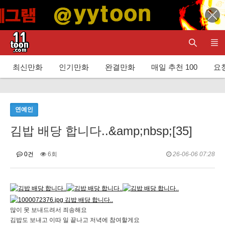
최신만화
인기만화
완결만화
매일 추천 100
요청
연예인
김밥 배당 합니다..&amp;nbsp;[35]
0건
6회
26-06-06 07:28
많이 못 보내드려서 죄송해요
김밥도 보내고 이따 일 끝나고 저녁에 참여할게요