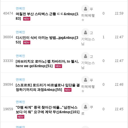
연예인
푸
40474
0
11:59
며칠전 부산 스타벅스 근황 ㄷㄷ&nbsp;[1
히헤헤햏
83]
ㅎ
연예인
고
36004
1
11:47
디시인이 식비 아끼는 방법...jpg&nbsp;[3
기먹는스
53]
님
연예인
고
33330
0
11:47
[파브리치오 로마노] 펩 차바리아, to 첼시,
기먹는스
here we go!&nbsp;[51]
님
연예인
푸
39094
0
11:46
[스포르트] 로드리가 바르셀로나 입단을 결
히헤헤햏
정하기까지의 과정&nbsp;[55]
ㅎ
연예인
쿠
"D램 싸게" 중국 찾아간 애플..."삼전닉스
19659
0
11:45
보다 더 줘" 요구에 계약 무산&nbsp;[101]
로
연예인