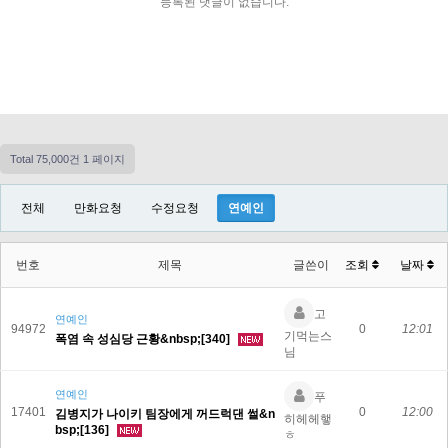
등록된 댓글이 없습니다.
Total 75,000건
1 페이지
전체
만화요청
수정요청
연예인
번호
제목
글쓴이
조회
날짜
고
연예인
94972
0
12:01
기먹는스
폭염 속 성심당 근황&nbsp;[340]
님
연예인
푸
17401
0
12:00
김병지가 나이키 팀장에게 꺼드럭댄 썰&n
히헤헤햏
bsp;[136]
ㅎ