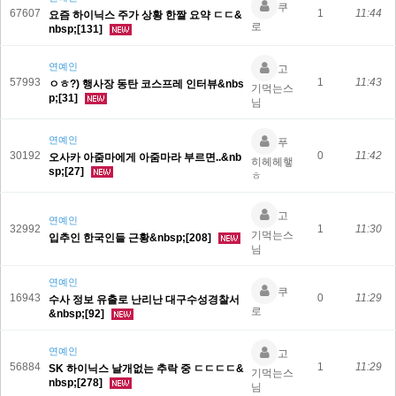
쿠
67607
1
11:44
요즘 하이닉스 주가 상황 한짤 요약 ㄷㄷ&
로
nbsp;[131]
연예인
고
57993
1
11:43
ㅇㅎ?) 행사장 동탄 코스프레 인터뷰&nbs
기먹는스
p;[31]
님
연예인
푸
30192
0
11:42
오사카 아줌마에게 아줌마라 부르면..&nb
히헤헤햏
sp;[27]
ㅎ
고
연예인
32992
1
11:30
기먹는스
입추인 한국인들 근황&nbsp;[208]
님
연예인
쿠
16943
0
11:29
수사 정보 유출로 난리난 대구수성경찰서
로
&nbsp;[92]
연예인
고
56884
1
11:29
SK 하이닉스 날개없는 추락 중 ㄷㄷㄷㄷ&
기먹는스
nbsp;[278]
님