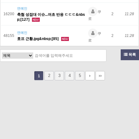
연예인
쿠
16200
2
11:28
축협 성접대 이슈...여초 반응 ㄷㄷㄷ&nbs
로
p;[127]
연예인
쿠
48155
2
11:28
호프 근황.jpg&nbsp;[85]
로
목록
2
3
4
5
1