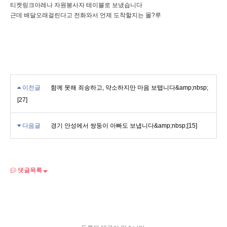
티켓링크아레나 자원봉사자 테이블로 보냈습니다
근데 배달오래걸린다고 전화와서 언제 도착할지는 몰?루
이전글
함께 못해 죄송하고, 약소하지만 마음 보탭니다&amp;nbsp;
[27]
다음글
경기 안성에서 쌍둥이 아빠도 보냅니다&amp;nbsp;[15]
댓글목록