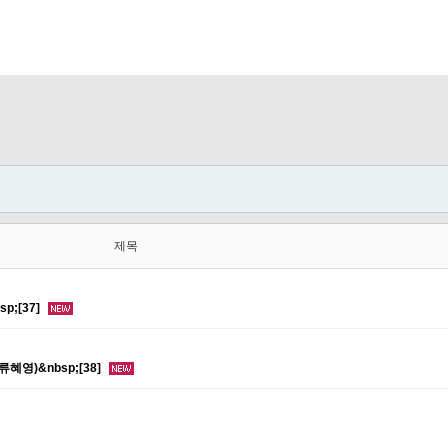
제목
;[37]
영)&nbsp;[38]