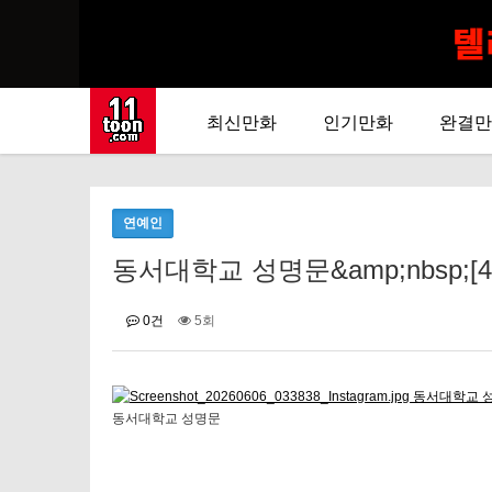
최신만화
인기만화
완결만
연예인
동서대학교 성명문&amp;nbsp;[4
0건
5회
동서대학교 성명문