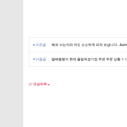
이전글
해외 사는지라 저도 소소하게 피자 보냅니다...&amp;n
다음글
딸배펨붕이 현재 올림픽경기장 주변 주문 상황 ㄷㄷ&am
댓글목록