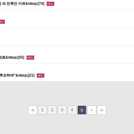
 민족인 이유&nbsp;[74]
적료&nbsp;[55]
모하며"&nbsp;[21]
1
2
3
4
5