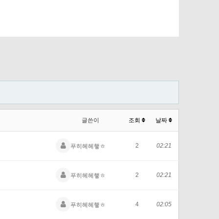
글쓴이
조회
날짜
2
02:21
푸히헤헤햏ㅎ
2
02:21
푸히헤헤햏ㅎ
4
02:05
푸히헤헤햏ㅎ