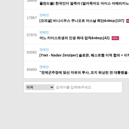
39959
폴란드볼) 한국인이 얼죽아 (얼어죽어도 아이스 아메리카노) 의
연예인
17867
[오피셜] 비니시우스 주니오르 아스날 퇴단&nbsp;[107]
연예인
57970
어느 카이스트생의 인생 최대 업적&nbsp;[42]
연예인
93092
[Ynet - Nadav Zenziper] 솔로몬, 웨스트햄 이적 합의 + 이
연예인
65893
"전제군주정에 맞선 자유의 투사, 조지 워싱턴 전 대통령을 추
처음
다음
맨끝