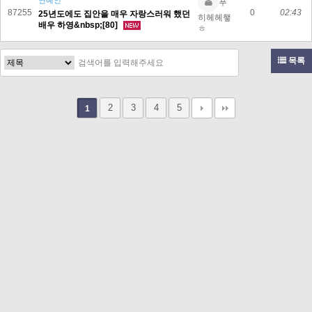
연예인
푸
87255
0
02:43
25년도에도 집안을 매우 자랑스러워 했던
히헤헤햏
배우 하영&nbsp;[80]
ㅎ
목록
2
3
4
5
1
고객문의 toon11toon@outlook.com
업무 제휴 문의 toon11toon@outlook.com