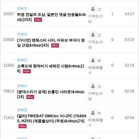
연예인
고
35057
1
03:17
하영 친일파 조상, 일본인 댓글 반응들&nb
기먹는스
sp;[152]
님
연예인
고
53505
0
03:16
[가디언] 맨체스터 시티, 아유브 부아디 영
기먹는스
입 근접&nbsp;[43]
님
연예인
푸
11560
0
03:15
소록도에 창덕비가 세워진 사람&nbsp;[1
히헤헤햏
8]
ㅎ
연예인
고
78614
0
02:59
[분데스리가 공계] 손흥민 샤라웃!&nbsp;
기먹는스
[16]
님
연예인
푸
[알리] FIREBAT GMKtec 미니PC (7640H
71622
0
02:58
히헤헤햏
S, H255) (제품별상이) (무료)&nbsp;[74]
ㅎ