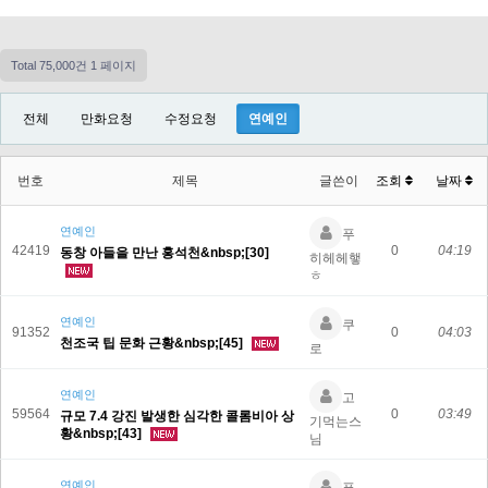
Total 75,000건
1 페이지
전체
만화요청
수정요청
연예인
번호
제목
글쓴이
조회
날짜
연예인
푸
42419
0
04:19
동창 아들을 만난 홍석천&nbsp;[30]
히헤헤햏
ㅎ
연예인
쿠
91352
0
04:03
천조국 팁 문화 근황&nbsp;[45]
로
연예인
고
59564
0
03:49
규모 7.4 강진 발생한 심각한 콜롬비아 상
기먹는스
황&nbsp;[43]
님
연예인