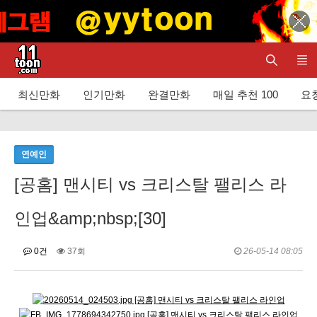
최신만화
인기만화
완결만화
매일 추천 100
요청
연예인
[공홈] 맨시티 vs 크리스탈 팰리스 라
인업&amp;nbsp;[30]
0건
37회
26-05-14 08:05