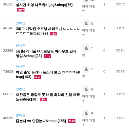
푸
49195
1
03:48
실시간 하영 나무위키.jpg&nbsp;[76]
히헤헤햏
ㅎ
연예인
푸
48340
1
03:34
J리그 개막전 오프닝 세레모니 ㄷㄷㄷㄷㄷ
히헤헤햏
ㄷㄷㄷㄷ&nbsp;[99]
ㅎ
연예인
쿠
22386
0
03:34
[공홈] 리버풀 FC, 로날드 아라우호 임대
로
영입.&nbsp;[23]
연예인
쿠
73608
0
03:33
하영 출연 드라마 포스터 보소 ㅋㅋㅋㅋ&n
로
bsp;[103]
연예인
푸
86612
1
03:32
이완용은 명함도 못 내밀 최악의 친일 매국
히헤헤햏
노&nbsp;[10]
ㅎ
푸
연예인
48086
1
03:17
히헤헤햏
줍는다 vs 안줍는다&nbsp;[155]
ㅎ