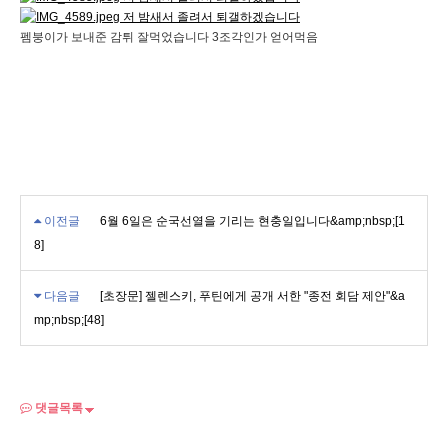
펨붕이가 보내준 감튀 잘먹었습니다 3조각인가 얻어먹음
이전글
6월 6일은 순국선열을 기리는 현충일입니다&amp;nbsp;[1
8]
다음글
[초장문] 젤렌스키, 푸틴에게 공개 서한 "종전 회담 제안"&a
mp;nbsp;[48]
댓글목록