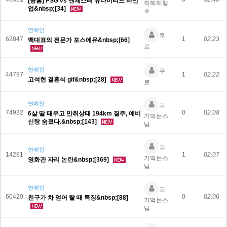
[공홈] PSG vs 맨체스터 유나이티드 라인
히헤헤햏
업&nbsp;[34]
ㅎ
연예인
쿠
62847
1
02:23
백대표의 전문가 포스에유&nbsp;[66]
로
연예인
쿠
44797
1
02:22
고석현 결혼식 gif&nbsp;[28]
로
연예인
고
74932
0
02:08
6살 딸 태우고 만취상태 194km 질주, 예비
기먹는스
신랑 숨졌다.&nbsp;[143]
님
고
연예인
14281
1
02:07
기먹는스
영화관 자리 논란&nbsp;[369]
님
연예인
고
60420
0
02:06
친구가 차 얻어 탈 때 특징&nbsp;[88]
기먹는스
님