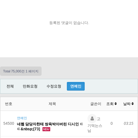
등록된 댓글이 없습니다.
Total 75,000건
1 페이지
전체
만화요청
수정요청
연예인
번호
제목
글쓴이
조회
날짜
연예인
고
54500
0
03:15
네웹 담당자한테 쌍욕박아버린 디시인 ㄷ
기먹는스
ㄷ&nbsp;[73]
님