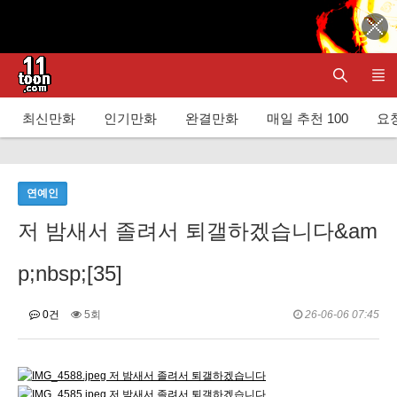
최신만화
인기만화
완결만화
매일 추천 100
요청
연예인
저 밤새서 졸려서 퇴갤하겠습니다&am
p;nbsp;[35]
0건
5회
26-06-06 07:45