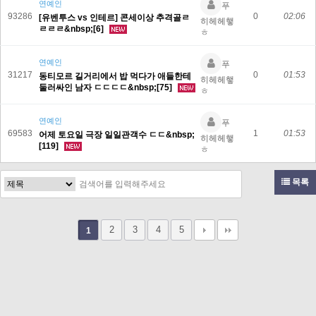
연예인
푸
93286
0
02:06
[유벤투스 vs 인테르] 콘세이상 추격골ㄹ
히헤헤햏
ㄹㄹㄹ&nbsp;[6]
ㅎ
연예인
푸
31217
0
01:53
동티모르 길거리에서 밥 먹다가 애들한테
히헤헤햏
둘러싸인 남자 ㄷㄷㄷㄷ&nbsp;[75]
ㅎ
연예인
푸
69583
1
01:53
어제 토요일 극장 일일관객수 ㄷㄷ&nbsp;
히헤헤햏
[119]
ㅎ
목록
2
3
4
5
1