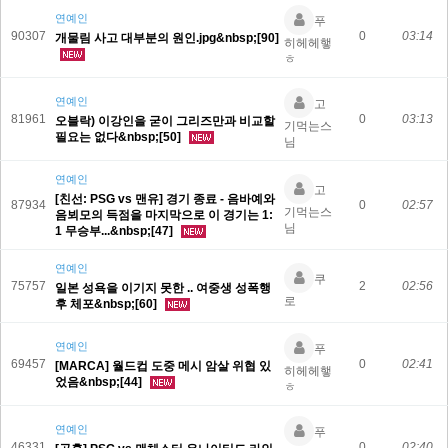
연예인
푸
90307
0
03:14
개물림 사고 대부분의 원인.jpg&nbsp;[90]
히헤헤햏
ㅎ
연예인
고
81961
0
03:13
오블락) 이강인을 굳이 그리즈만과 비교할
기먹는스
필요는 없다&nbsp;[50]
님
연예인
고
[친선: PSG vs 맨유] 경기 종료 - 음바예와
87934
0
02:57
기먹는스
음뵈모의 득점을 마지막으로 이 경기는 1:
님
1 무승부...&nbsp;[47]
연예인
쿠
75757
2
02:56
일본 성욕을 이기지 못한 .. 여중생 성폭행
로
후 체포&nbsp;[60]
연예인
푸
69457
0
02:41
[MARCA] 월드컵 도중 메시 암살 위협 있
히헤헤햏
었음&nbsp;[44]
ㅎ
연예인
푸
46331
0
02:40