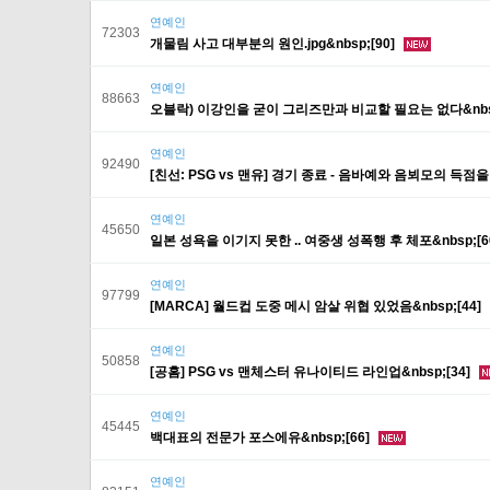
연예인
72303
개물림 사고 대부분의 원인.jpg&nbsp;[90]
연예인
88663
오블락) 이강인을 굳이 그리즈만과 비교할 필요는 없다&nbsp
연예인
92490
[친선: PSG vs 맨유] 경기 종료 - 음바예와 음뵈모의 득점을 
연예인
45650
일본 성욕을 이기지 못한 .. 여중생 성폭행 후 체포&nbsp;[6
연예인
97799
[MARCA] 월드컵 도중 메시 암살 위협 있었음&nbsp;[44]
연예인
50858
[공홈] PSG vs 맨체스터 유나이티드 라인업&nbsp;[34]
연예인
45445
백대표의 전문가 포스에유&nbsp;[66]
연예인