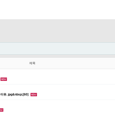
제목
 jpg&nbsp;[60]