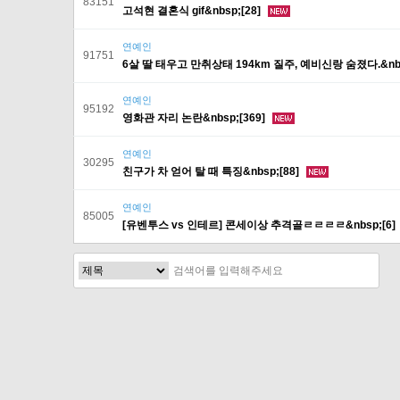
83151
고석현 결혼식 gif&nbsp;[28]
연예인
91751
6살 딸 태우고 만취상태 194km 질주, 예비신랑 숨졌다.&nbs
연예인
95192
영화관 자리 논란&nbsp;[369]
연예인
30295
친구가 차 얻어 탈 때 특징&nbsp;[88]
연예인
85005
[유벤투스 vs 인테르] 콘세이상 추격골ㄹㄹㄹㄹ&nbsp;[6]
다음
맨끝