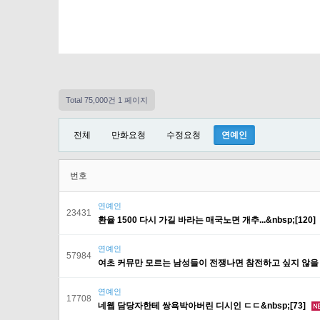
Total 75,000건
1 페이지
전체
만화요청
수정요청
연예인
번호
연예인
23431
환율 1500 다시 가길 바라는 매국노면 개추...&nbsp;[120]
연예인
57984
여초 커뮤만 모르는 남성들이 전쟁나면 참전하고 싶지 않을 이유.
연예인
17708
네웹 담당자한테 쌍욕박아버린 디시인 ㄷㄷ&nbsp;[73]