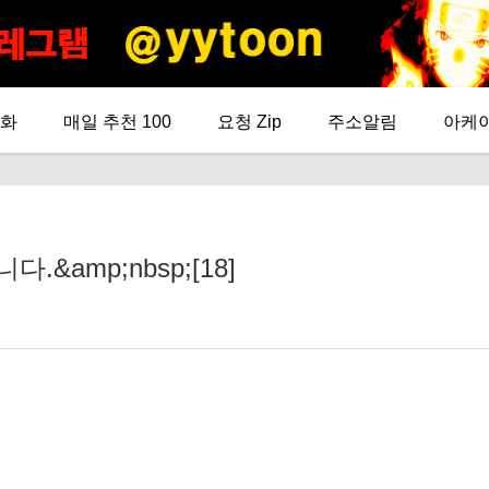
화
매일 추천 100
요청 Zip
주소알림
아케
&amp;nbsp;[18]