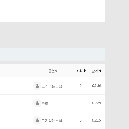
글쓴이
조회
날짜
0
03:30
고기먹는스님
0
03:29
쿠로
0
03:15
고기먹는스님