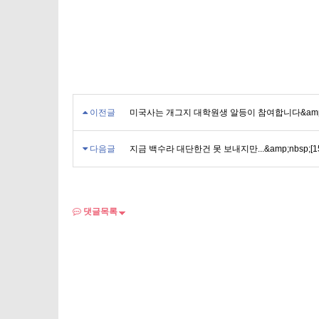
이전글
미국사는 개그지 대학원생 알등이 참여합니다&amp;nb
다음글
지금 백수라 대단한건 못 보내지만...&amp;nbsp;[1
댓글목록