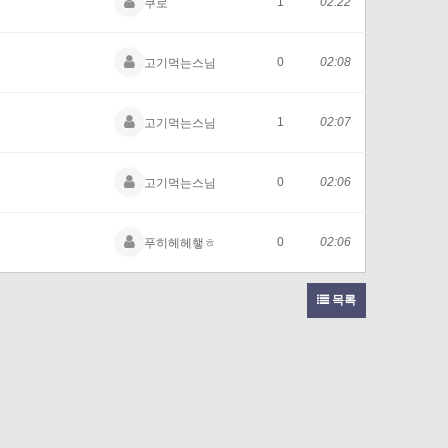
1
02:22
쿠로
0
02:08
고기먹는스님
1
02:07
고기먹는스님
0
02:06
고기먹는스님
0
02:06
푸히헤헤햏ㅎ
목록