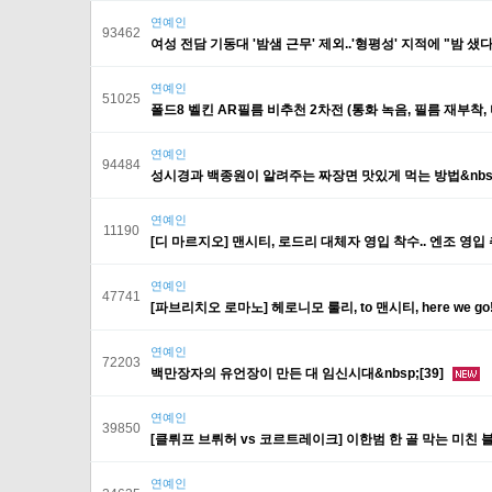
연예인
93462
여성 전담 기동대 '밤샘 근무' 제외..'형평성' 지적에 "밤 샜다
연예인
51025
폴드8 벨킨 AR필름 비추천 2차전 (통화 녹음, 필름 재부착, 미
연예인
94484
성시경과 백종원이 알려주는 짜장면 맛있게 먹는 방법&nbsp
연예인
11190
[디 마르지오] 맨시티, 로드리 대체자 영입 착수.. 엔조 영입 추
연예인
47741
[파브리치오 로마노] 헤로니모 룰리, to 맨시티, here we go!&
연예인
72203
백만장자의 유언장이 만든 대 임신시대&nbsp;[39]
연예인
39850
[클뤼프 브뤼허 vs 코르트레이크] 이한범 한 골 막는 미친 블락 
연예인