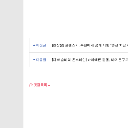
이전글
[초장문] 젤렌스키, 푸틴에게 공개 서한 "종전 회담 제안"
다음글
[디 애슬레틱-온스테인] 바이에른 뮌헨, 리오 은구모하 
댓글목록