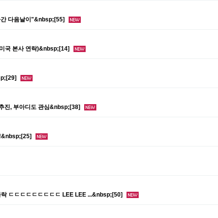
간 다음날이"&nbsp;[55]
국 본사 연락)&nbsp;[14]
;[29]
진, 부아디도 관심&nbsp;[38]
nbsp;[25]
ㄷㄷㄷㄷㄷㄷㄷㄷㄷ LEE LEE ...&nbsp;[50]