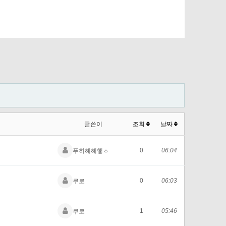
글쓴이
조회
날짜
0
06:04
푸히헤헤햏ㅎ
0
06:03
쿠로
1
05:46
쿠로