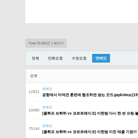
Total 75,000건
1 페이지
전체
만화요청
수정요청
연예인
번호
연예인
12921
공항에서 마약견 훈련에 협조하면 받는 굿즈.jpg&nbsp;[19
연예인
10490
[클뤼프 브뤼허 vs 코르트레이크] 이한범 다시 한 번 슈팅 블
연예인
75144
[클뤼프 브뤼허 vs 코르트레이크] 이한범 미친 태클 기점!!! 