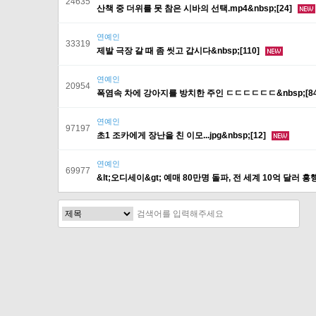
24635
산책 중 더위를 못 참은 시바의 선택.mp4&nbsp;[24]
연예인
33319
제발 극장 갈 때 좀 씻고 갑시다&nbsp;[110]
연예인
20954
폭염속 차에 강아지를 방치한 주인 ㄷㄷㄷㄷㄷㄷ&nbsp;[8
연예인
97197
초1 조카에게 장난을 친 이모...jpg&nbsp;[12]
연예인
69977
&lt;오디세이&gt; 예매 80만명 돌파, 전 세계 10억 달러 흥행
다음
맨끝