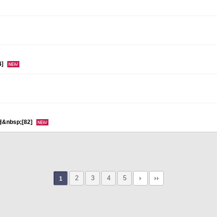
4]
&nbsp;[82]
2
3
4
5
1