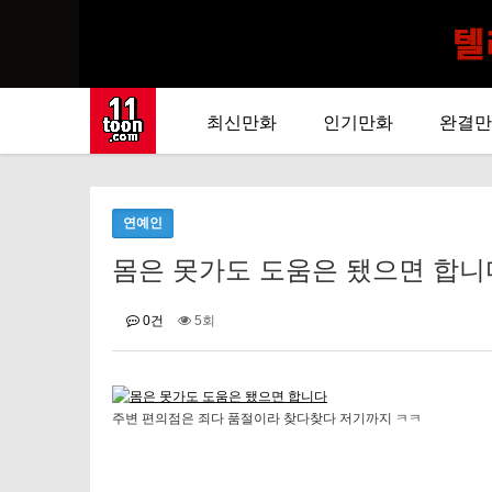
최신만화
인기만화
완결만
연예인
몸은 못가도 도움은 됐으면 합니다&a
0건
5회
주변 편의점은 죄다 품절이라 찾다찾다 저기까지 ㅋㅋ