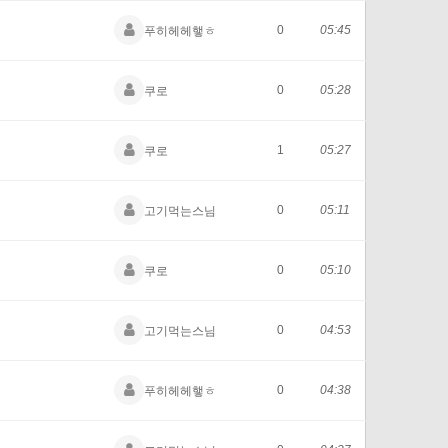
0
05:45
푸히헤헤햏ㅎ
0
05:28
쿠로
1
05:27
쿠로
0
05:11
고기먹는스님
0
05:10
쿠로
0
04:53
고기먹는스님
0
04:38
푸히헤헤햏ㅎ