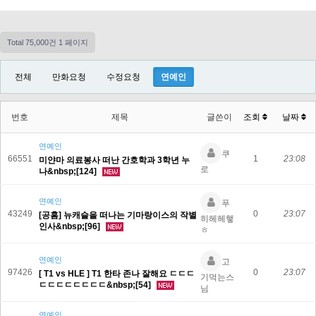
Total 75,000건
1 페이지
전체
만화요청
수정요청
연예인
번호
제목
글쓴이
조회
날짜
연예인
쿠
66551
1
23:08
미얀마 의료봉사 떠난 간호학과 3학년 누
로
나&nbsp;[124]
연예인
푸
43249
0
23:07
[공홈] 뉴캐슬을 떠나는 기마랑이스의 작별
히헤헤햏
인사&nbsp;[96]
ㅎ
연예인
고
97426
0
23:07
[ T1 vs HLE ] T1 한타 존나 잘해요 ㄷㄷㄷ
기먹는스
ㄷㄷㄷㄷㄷㄷㄷㄷ&nbsp;[54]
님
연예인