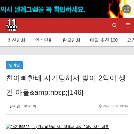
최신만화
인기만화
완결만화
매일 추천 100
요청
연예인
친아빠한테 사기당해서 빚이 2억이 생
긴 아들&amp;nbsp;[146]
0건
46회
26-05-14 08:06