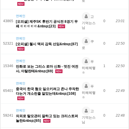
로
연예인
고
43865
0
23:01
[오피셜] 제주SK 후반기 공식전 8경기 무
기먹는스
패 ㄷㄷㄷㄷㄷ&nbsp;[23]
님
연예인
쿠
52321
0
22:50
[오피셜] 첼시 맥피 감독 선임&nbsp;[67]
로
연예인
푸
15346
1
22:50
만화로 보는 그리스 로마 신화 - 멋진 여전
히헤헤햏
사, 아탈란테&nbsp;[69]
ㅎ
연예인
푸
중국이 한국 혐오 일으키려고 존나 주작한
65401
0
22:49
히헤헤햏
다는거 개소린줄 알았는데&nbsp;[108]
ㅎ
연예인
고
59241
0
22:48
의외로 탈모관리 잘하고 있는 크리스토퍼
기먹는스
놀란&nbsp;[65]
님