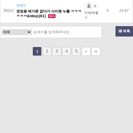
연예인
푸
39215
0
22:47
정정용 메가폰 잡다가 사이렌 누름 ㅋㅋㅋ
히헤헤햏
ㅋㅋㅋ&nbsp;[61]
ㅎ
목록
2
3
4
5
1
고객문의 toon11toon@outlook.com