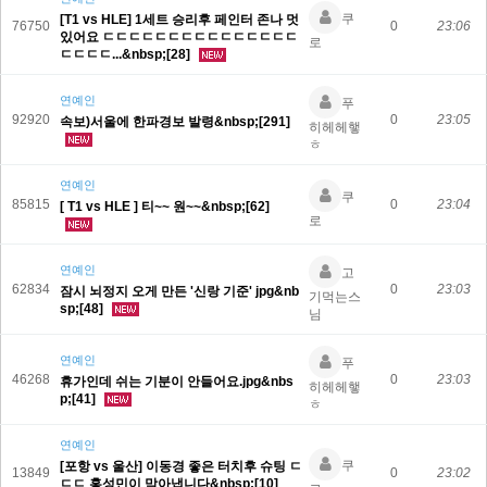
쿠
[T1 vs HLE] 1세트 승리후 페인터 존나 멋
76750
0
23:06
있어요 ㄷㄷㄷㄷㄷㄷㄷㄷㄷㄷㄷㄷㄷㄷㄷ
로
ㄷㄷㄷㄷ...&nbsp;[28]
연예인
푸
92920
0
23:05
속보)서울에 한파경보 발령&nbsp;[291]
히헤헤햏
ㅎ
연예인
쿠
85815
0
23:04
[ T1 vs HLE ] 티~~ 원~~&nbsp;[62]
로
연예인
고
62834
0
23:03
잠시 뇌정지 오게 만든 '신랑 기준' jpg&nb
기먹는스
sp;[48]
님
연예인
푸
46268
0
23:03
휴가인데 쉬는 기분이 안들어요.jpg&nbs
히헤헤햏
p;[41]
ㅎ
연예인
쿠
[포항 vs 울산] 이동경 좋은 터치후 슈팅 ㄷ
13849
0
23:02
ㄷㄷ 홍성민이 막아냅니다&nbsp;[10]