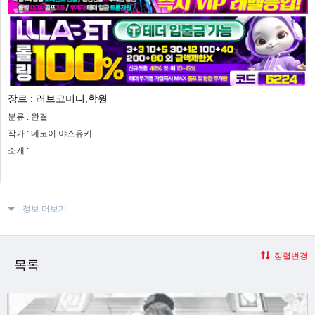
장르 :
러브코미디,학원
분류 :
완결
작가 :
네코이 야스유키
소개 :
정보 더보기
정렬변경
목록