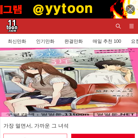
최신만화
인기만화
완결만화
매일 추천 100
요청
가장 멀면서, 가까운 그 녀석