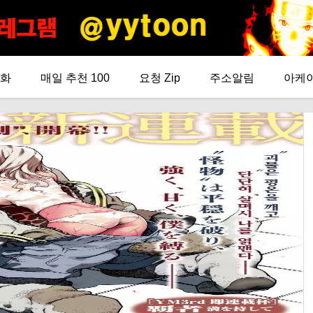
화
매일 추천 100
요청 Zip
주소알림
아케