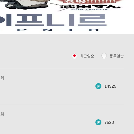
최근일순
등록일순
2화
14925
1화
7523