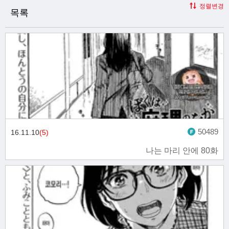
정렬변경
목록
50489
16.11.10
(5)
나는 마리 안에 80화