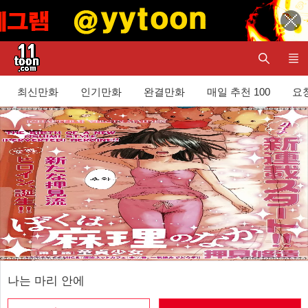
최신만화
인기만화
완결만화
매일 추천 100
요청
나는 마리 안에