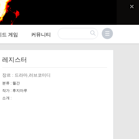
이드 게임
커뮤니티
레지스터
장르 :
드라마,러브코미디
분류 :
월간
작가 :
후지마루
소개 :