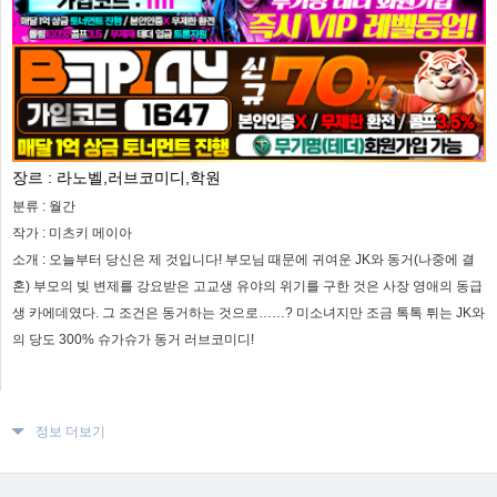
장르 :
라노벨,러브코미디,학원
분류 :
월간
작가 :
미츠키 메이아
소개 :
오늘부터 당신은 제 것입니다! 부모님 때문에 귀여운 JK와 동거(나중에 결
혼) 부모의 빚 변제를 강요받은 고교생 유야의 위기를 구한 것은 사장 영애의 동급
생 카에데였다. 그 조건은 동거하는 것으로……? 미소녀지만 조금 톡톡 튀는 JK와
의 당도 300% 슈가슈가 동거 러브코미디!
정보 더보기