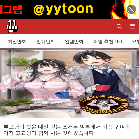
최신만화
인기만화
완결만화
매일 추천 100
요청
부모님의 빚을 대신 갚는 조건은 일본에서 가장 귀여운
여자 고교생과 함께 사는 것이었습니다