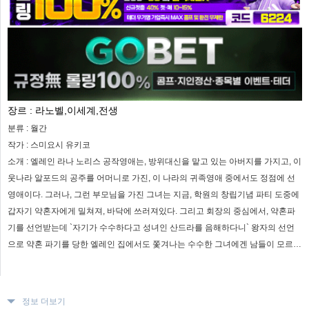
장르 :
라노벨,이세계,전생
분류 :
월간
작가 :
스미요시 유키코
소개 :
엘레인 라나 노리스 공작영애는, 방위대신을 맡고 있는 아버지를 가지고, 이
웃나라 알포드의 공주를 어머니로 가진, 이 나라의 귀족영애 중에서도 정점에 선
영애이다. 그러나, 그런 부모님을 가진 그녀는 지금, 학원의 창립기념 파티 도중에
갑자기 약혼자에게 밀쳐져, 바닥에 쓰러져있다. 그리고 회장의 중심에서, 약혼파
기를 선언받는데 `자기가 수수하다고 성녀인 산드라를 음해하다니` 왕자의 선언
으로 약혼 파기를 당한 엘레인 집에서도 쫓겨나는 수수한 그녀에겐 남들이 모르는
다른 얼굴을 가지고 있는데...
정보 더보기