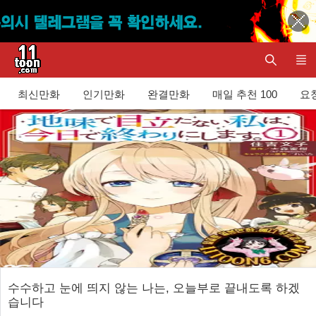
최신만화
인기만화
완결만화
매일 추천 100
요청
수수하고 눈에 띄지 않는 나는, 오늘부로 끝내도록 하겠
습니다