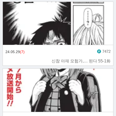
7472
24.05.29
(7)
신참 아재 모험가,… 된다 55-1화