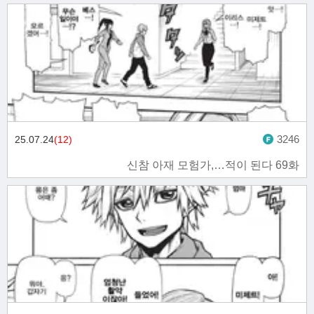
3246
25.07.24
(12)
신참 아재 모험가,…적이 된다 69화