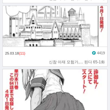
4419
25.03.18
(11)
신참 아재 모험가,… 된다 65-1화