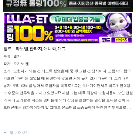
장르 :
라노벨,판타지,애니화,개그
분류 :
월간
작가 :
오기노 켄
소개 :
모험자가 되는 건 되도록 젊었을 때 좋아! 그런 건 상식이다. 모험자의 힘의
기초인 `마력`은 젊었을 때 단련하지 않으면 거의 늘지 않기 때문이다. 그러나 이
남자, 무려 30세를 넘어서 모험자를 목표로!! 그는 풋내기이면서도 최고위인 S랭
크 수준의 전투력을 가지고 있었다!? 사실 그는 대륙 최강의 모험자들이 모인 전설
의 파티 오리할콘 피스트 멤버들에 의해 상상을 초월하는 일상을 보내온 것이다.
드래곤에서 뱀파이어까지 말 그대로 몬스터급 스승들에게 단련된 전투력으로 얕
잡아보는 엘리트 모험자를 차례로 굴복시켜 간다!!
정보 더보기