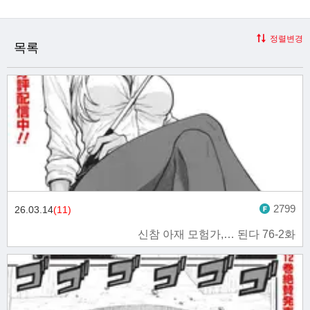
정렬변경
목록
2799
26.03.14
(11)
신참 아재 모험가,… 된다 76-2화