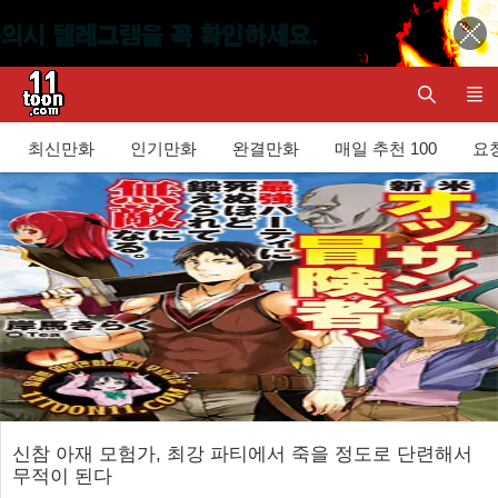
최신만화
인기만화
완결만화
매일 추천 100
요청
신참 아재 모험가, 최강 파티에서 죽을 정도로 단련해서
무적이 된다