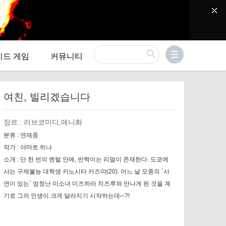
이드 게임
커뮤니티
여친, 빌리겠습니다
장르 :
러브코미디,애니화
분류 :
연재중
작가 :
야마토 히나
소개 :
단 한 번의 렌털 안에, 반짝이는 리얼이 존재한다. 도쿄에
사는 구제불능 대학생 키노시타 카즈야(20). 어느 날 모종의 `사
연이 있는` 엄청난 미소녀 미즈하라 치즈루와 만나게 된 것을 계
기로 그의 인생이 크게 달라지기 시작하는데─?!