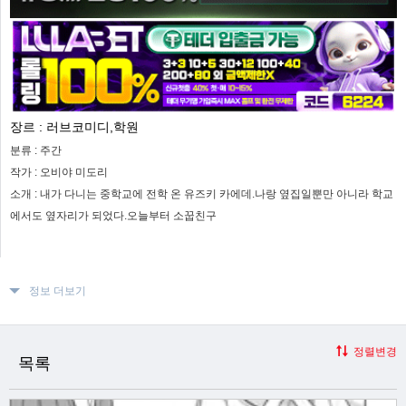
장르 :
러브코미디,학원
분류 :
주간
작가 :
오비야 미도리
소개 :
내가 다니는 중학교에 전학 온 유즈키 카에데.나랑 옆집일뿐만 아니라 학교
에서도 옆자리가 되었다.오늘부터 소꿉친구
정보 더보기
정렬변경
목록