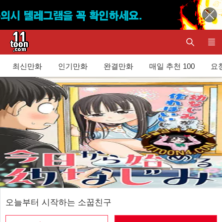
최신만화
인기만화
완결만화
매일 추천 100
요청
오늘부터 시작하는 소꿉친구