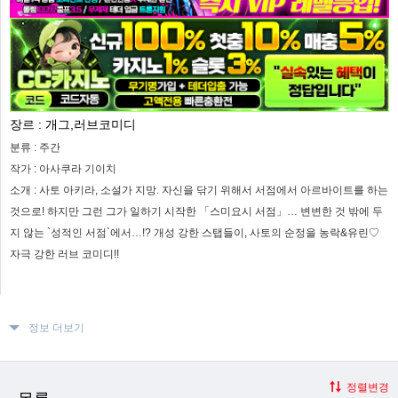
장르 :
개그,러브코미디
분류 :
주간
작가 :
아사쿠라 기이치
소개 :
사토 아키라, 소설가 지망. 자신을 닦기 위해서 서점에서 아르바이트를 하는
것으로! 하지만 그런 그가 일하기 시작한 「스미요시 서점」… 변변한 것 밖에 두
지 않는 `성적인 서점`에서…!? 개성 강한 스탭들이, 사토의 순정을 농락&유린♡
자극 강한 러브 코미디!!
정보 더보기
정렬변경